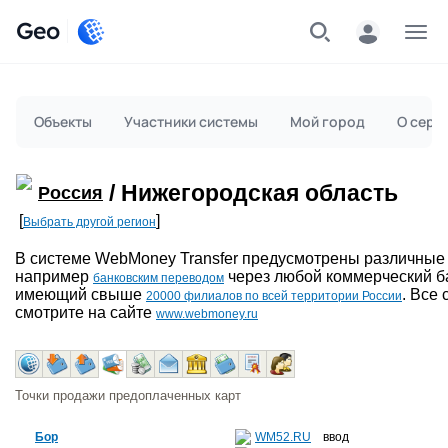
Geo
Меню
Объекты
Участники системы
Мой город
О серв
/ Нижегородская область
Россия
[
]
Выбрать другой регион
В системе WebMoney Transfer предусмотрены различные
например
через любой коммерческий ба
банковским переводом
имеющий свыше
. Все
20000 филиалов по всей территории России
смотрите на сайте
www.webmoney.ru
Точки продажи предоплаченных карт
Бор
WM52.RU
ввод