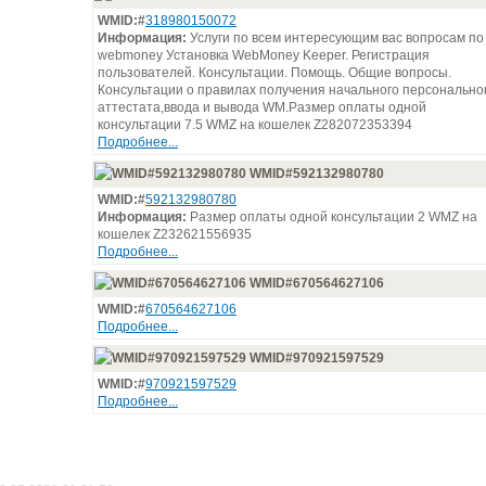
WMID:#
318980150072
Информация:
Услуги по всем интересующим вас вопросам по
webmoney Установка WebMoney Keeper. Регистрация
пользователей. Консультации. Помощь. Общие вопросы.
Консультации о правилах получения начального персонально
аттестата,ввода и вывода WM.Размер оплаты одной
консультации 7.5 WMZ на кошелек Z282072353394
Подробнее...
WMID#592132980780
WMID:#
592132980780
Информация:
Размер оплаты одной консультации 2 WMZ на
кошелек Z232621556935
Подробнее...
WMID#670564627106
WMID:#
670564627106
Подробнее...
WMID#970921597529
WMID:#
970921597529
Подробнее...