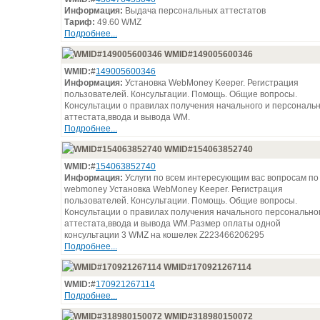
Информация:
Выдача персональных аттестатов
Тариф:
49.60 WMZ
Подробнее...
WMID#149005600346
WMID:#
149005600346
Информация:
Установка WebMoney Keeper. Регистрация
пользователей. Консультации. Помощь. Общие вопросы.
Консультации о правилах получения начального и персональ
аттестата,ввода и вывода WM.
Подробнее...
WMID#154063852740
WMID:#
154063852740
Информация:
Услуги по всем интересующим вас вопросам по
webmoney Установка WebMoney Keeper. Регистрация
пользователей. Консультации. Помощь. Общие вопросы.
Консультации о правилах получения начального персонально
аттестата,ввода и вывода WM.Размер оплаты одной
консультации 3 WMZ на кошелек Z223466206295
Подробнее...
WMID#170921267114
WMID:#
170921267114
Подробнее...
WMID#318980150072