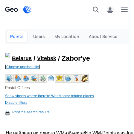
Geo
Menu
Points
Users
My Location
About Service
/
/ Zabor'ye
Belarus
Vitebsk
[
]
Choose another city
Postal Offices
Show streets where there're WebMoney-related places
Disable filters
Print the search results
Не найдено ни одного WM-объекта/No WM-Points was fou