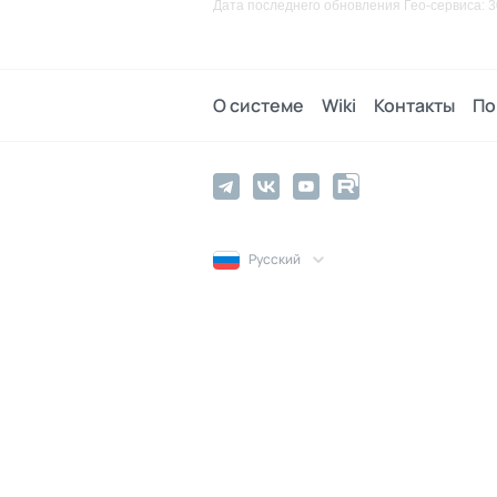
Дата последнего обновления Гео-сервиса: 3
О системе
Wiki
Контакты
По
Русский