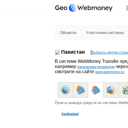
Geo
Объекты
Участники системы
Пакистан
[
Выбрать другую стра
В системе WebMoney Transfer пр
например
через
банковским переводом
смотрите на сайте
www.webmoney.ru
Пункты вывода средств из системы Web
Sadiqabad