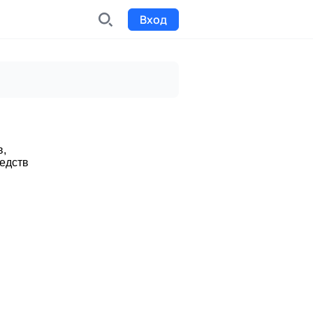
Вход
INDX
Интернет-биржа
Funding
Сбор средств на проекты
в,
едств
Билеты на мероприятия
к
Выпуск и продажа билетов