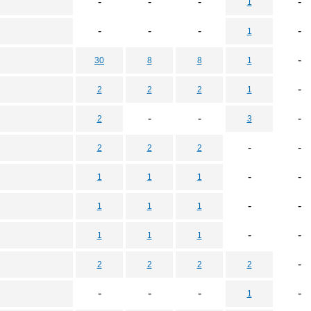
-
-
-
-
1
-
-
-
-
1
-
30
8
8
1
-
2
2
2
1
-
-
-
2
3
-
-
2
2
2
-
-
1
1
1
-
-
1
1
1
-
-
1
1
1
-
2
2
2
2
-
-
-
-
1