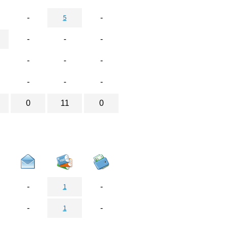
-
-
5
-
-
-
-
-
-
-
-
-
0
11
0
-
-
1
-
-
1