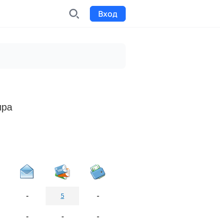
Вход
INDX
Интернет-биржа
Funding
Сбор средств на проекты
ира
Билеты на мероприятия
к
Выпуск и продажа билетов
-
-
5
-
-
-